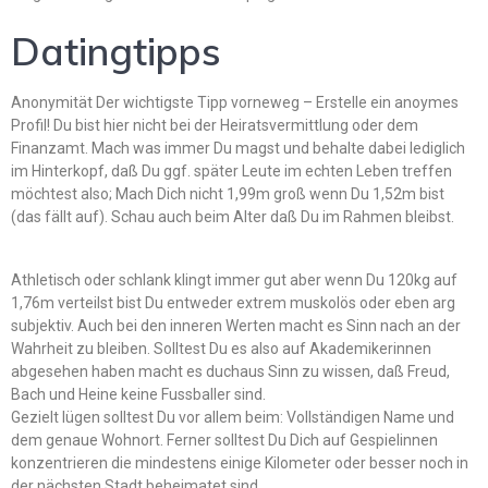
Datingtipps
Anonymität Der wichtigste Tipp vorneweg – Erstelle ein anoymes
Profil! Du bist hier nicht bei der Heiratsvermittlung oder dem
Finanzamt. Mach was immer Du magst und behalte dabei lediglich
im Hinterkopf, daß Du ggf. später Leute im echten Leben treffen
möchtest also; Mach Dich nicht 1,99m groß wenn Du 1,52m bist
(das fällt auf). Schau auch beim Alter daß Du im Rahmen bleibst.
Athletisch oder schlank klingt immer gut aber wenn Du 120kg auf
1,76m verteilst bist Du entweder extrem muskolös oder eben arg
subjektiv. Auch bei den inneren Werten macht es Sinn nach an der
Wahrheit zu bleiben. Solltest Du es also auf Akademikerinnen
abgesehen haben macht es duchaus Sinn zu wissen, daß Freud,
Bach und Heine keine Fussballer sind.
Gezielt lügen solltest Du vor allem beim: Vollständigen Name und
dem genaue Wohnort. Ferner solltest Du Dich auf Gespielinnen
konzentrieren die mindestens einige Kilometer oder besser noch in
der nächsten Stadt beheimatet sind.