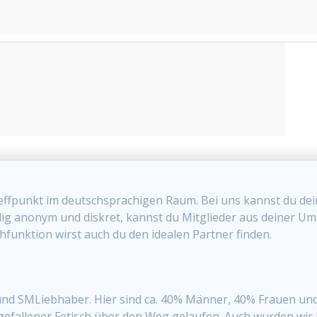
effpunkt im deutschsprachigen Raum. Bei uns kannst du de
lig anonym und diskret, kannst du Mitglieder aus deiner U
funktion wirst auch du den idealen Partner finden.
 und SMLiebhaber. Hier sind ca. 40% Männer, 40% Frauen und
gefallener Fetisch über den Weg gelaufen. Auch wurden wir