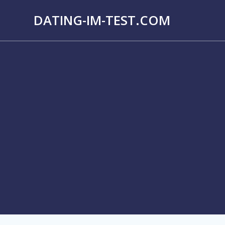
Přeskočit
DATING-IM-TEST.COM
na
obsah